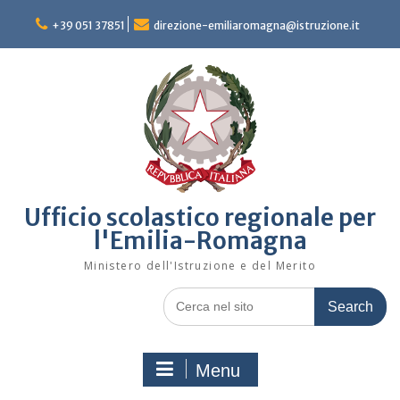
Skip
to
+39 051 37851
direzione-emiliaromagna@istruzione.it
content
Ufficio scolastico regionale per
l'Emilia-Romagna
Ministero dell'Istruzione e del Merito
Search
for:
Menu