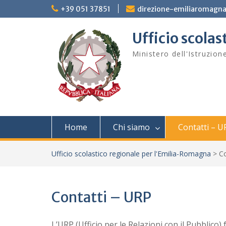
Skip
+39 051 37851
direzione-emiliaromagna
to
content
Ufficio scola
Ministero dell'Istruzion
Home
Chi siamo
Contatti – U
Ufficio scolastico regionale per l'Emilia-Romagna
>
Co
Contatti – URP
L’URP (Ufficio per le Relazioni con il Pubblico) 