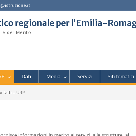
@istruzione.it
stico regionale per l'Emilia-Roma
e e del Merito
RP
Dati
Media
Servizi
Siti tematici
ntatti – URP
fornisce informazioni in merito ai servizi, alle strutture, ai