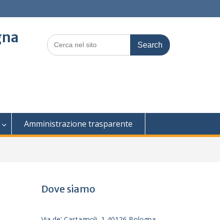
gna
Search
for:
Amministrazione trasparente
Dove siamo
Via de' Castagnoli, 1 40126 Bologna