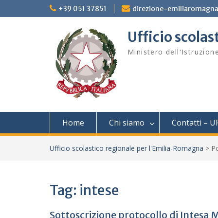
Skip
+39 051 37851
direzione-emiliaromagna
to
content
Ufficio scola
Ministero dell'Istruzion
Home
Chi siamo
Contatti – U
Ufficio scolastico regionale per l'Emilia-Romagna
>
P
Tag:
intese
Sottoscrizione protocollo di Intes