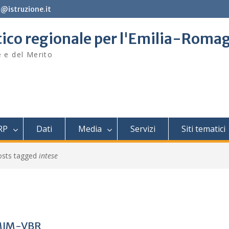
@istruzione.it
stico regionale per l'Emilia-Roma
e e del Merito
RP
Dati
Media
Servizi
Siti tematici
osts tagged
intese
a MIM-VBR