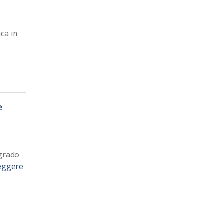
ca in
e
 grado
eggere