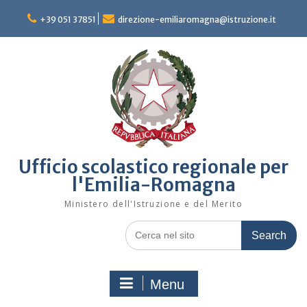
Skip
to
+39 051 37851
direzione-emiliaromagna@istruzione.it
content
Ufficio scolastico regionale per
l'Emilia-Romagna
Ministero dell'Istruzione e del Merito
Search
for:
Menu