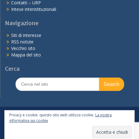
Contatti – URP
Intese interistituzionali
Navigazione
Siti di interesse
RSS notizie
Vecchio sito
Mappa del sito
Cerca
Search
for:
In primo piano
PNRR
Tutte le notizie
Privacy e cookie: questo sito web utilizza cookie.
La nostra
informativa sui cookie
Copyright © 2026
Ufficio scolastico regionale per l'Emilia-
Romagna
Realizzato dal Servizio Marconi TSI