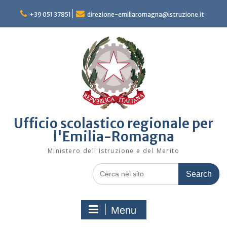
Skip
to
+39 051 37851
direzione-emiliaromagna@istruzione.it
content
Ufficio scolastico regionale per
l'Emilia-Romagna
Ministero dell'Istruzione e del Merito
Search
for:
Menu