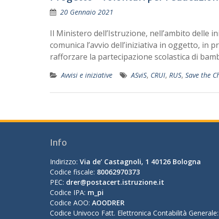
20 Gennaio 2021
Il Ministero dell’Istruzione, nell’ambito delle i
comunica l’avvio dell’iniziativa in oggetto, i
rafforzare la partecipazione scolastica di bamb
Avvisi e iniziative
ASviS
,
CRUI
,
RUS
,
Save the C
Info
Indirizzo:
Via de’ Castagnoli, 1 40126 Bologna
Codice fiscale:
80062970373
PEC:
drer@postacert.istruzione.it
Codice IPA:
m_pi
Codice AOO:
AOODRER
Codice Univoco Fatt. Elettronica Contabilità Generale: