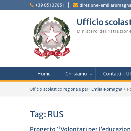
Skip
+39 051 37851
direzione-emiliaromagna
to
content
Ufficio scola
Ministero dell'Istruzion
Home
Chi siamo
Contatti – U
Ufficio scolastico regionale per l'Emilia-Romagna
>
P
Tag:
RUS
Progetto “Volontari per l’educazion