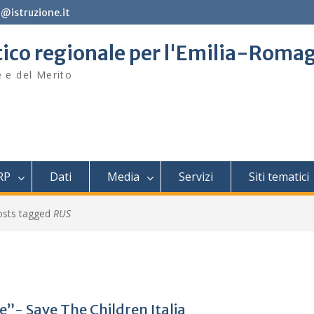
@istruzione.it
stico regionale per l'Emilia-Roma
e e del Merito
RP
Dati
Media
Servizi
Siti tematici
osts tagged
RUS
e”- Save The Children Italia