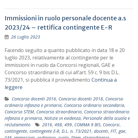
Immissioni in ruolo personale docente a.s
2023/24 – rettifica contingente E-R
26 Luglio 2023
Facendo seguito a quanto pubblicato in data 18 e 20
luglio 2023, relativamente al contingente per le
immissioni in ruolo da Concorsi regionali, GAE e
Concorso straordinario di cui all’art. 59 c. 9 bis D.L.
73/2021, si pubblica il provvedimento
Continua a
leggere
Concorso docenti 2016
,
Concorso docenti 2018
,
Concorso
ordinario infanzia e primaria
,
Concorso ordinario secondaria
,
Concorso STEM
,
Concorso straordinario
,
Concorso straordinario
infanzia e primaria
,
Notizie in evidenza
,
Personale della scuola e
reclutamento
2016
,
498
,
499
,
COMMA 9 BIS
,
Concorsi
,
contingente
,
contingente E-R
,
D.L. n. 73/2021
,
docenti
,
FIT
,
gae
,
GM
,
immissioni
,
ordinario
,
ruolo
,
Stem
,
straordinario