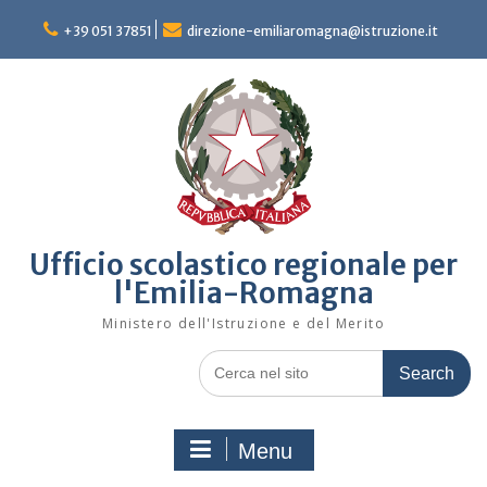
Skip
to
+39 051 37851
direzione-emiliaromagna@istruzione.it
content
Ufficio scolastico regionale per
l'Emilia-Romagna
Ministero dell'Istruzione e del Merito
Search
for:
Menu