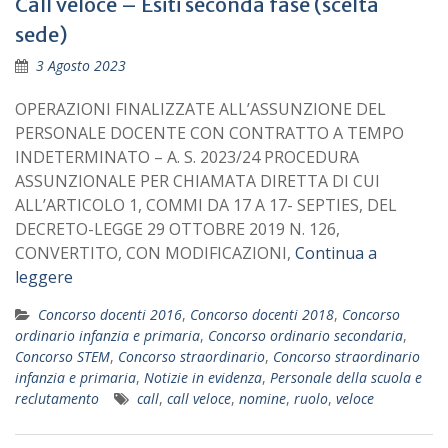
Call veloce – Esiti seconda fase (scelta
sede)
3 Agosto 2023
OPERAZIONI FINALIZZATE ALL’ASSUNZIONE DEL
PERSONALE DOCENTE CON CONTRATTO A TEMPO
INDETERMINATO – A. S. 2023/24 PROCEDURA
ASSUNZIONALE PER CHIAMATA DIRETTA DI CUI
ALL’ARTICOLO 1, COMMI DA 17 A 17- SEPTIES, DEL
DECRETO-LEGGE 29 OTTOBRE 2019 N. 126,
CONVERTITO, CON MODIFICAZIONI,
Continua a
leggere
Concorso docenti 2016
,
Concorso docenti 2018
,
Concorso
ordinario infanzia e primaria
,
Concorso ordinario secondaria
,
Concorso STEM
,
Concorso straordinario
,
Concorso straordinario
infanzia e primaria
,
Notizie in evidenza
,
Personale della scuola e
reclutamento
call
,
call veloce
,
nomine
,
ruolo
,
veloce