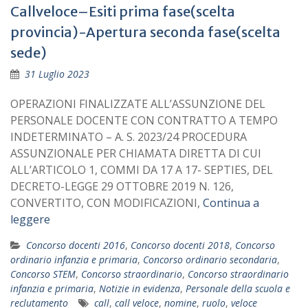
Callveloce–Esiti prima fase(scelta
provincia)-Apertura seconda fase(scelta
sede)
31 Luglio 2023
OPERAZIONI FINALIZZATE ALL’ASSUNZIONE DEL
PERSONALE DOCENTE CON CONTRATTO A TEMPO
INDETERMINATO – A. S. 2023/24 PROCEDURA
ASSUNZIONALE PER CHIAMATA DIRETTA DI CUI
ALL’ARTICOLO 1, COMMI DA 17 A 17- SEPTIES, DEL
DECRETO-LEGGE 29 OTTOBRE 2019 N. 126,
CONVERTITO, CON MODIFICAZIONI,
Continua a
leggere
Concorso docenti 2016
,
Concorso docenti 2018
,
Concorso
ordinario infanzia e primaria
,
Concorso ordinario secondaria
,
Concorso STEM
,
Concorso straordinario
,
Concorso straordinario
infanzia e primaria
,
Notizie in evidenza
,
Personale della scuola e
reclutamento
call
,
call veloce
,
nomine
,
ruolo
,
veloce