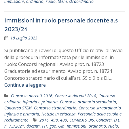
immissioni
,
ordinario
,
ruolo
,
Stem
,
straordinario
Immissioni in ruolo personale docente a.s
2023/24
18 Luglio 2023
Si pubblicano gli avvisi di questo Ufficio relativi all’avvio
della procedura informatizzata per le immissioni in
ruolo: Concorsi regionali: Avviso prot. n. 18723
Graduatorie ad esaurimento: Avviso prot. n. 18724
Concorso straordinario di cui all’art. 59 c. 9 bis D.L.
Continua a leggere
Concorso docenti 2016
,
Concorso docenti 2018
,
Concorso
ordinario infanzia e primaria
,
Concorso ordinario secondaria
,
Concorso STEM
,
Concorso straordinario
,
Concorso straordinario
infanzia e primaria
,
Notizie in evidenza
,
Personale della scuola e
reclutamento
2016
,
498
,
499
,
COMMA 9 BIS
,
Concorsi
,
D.L.
n. 73/2021
,
docenti
,
FIT
,
gae
,
GM
,
immissioni
,
ordinario
,
ruolo
,