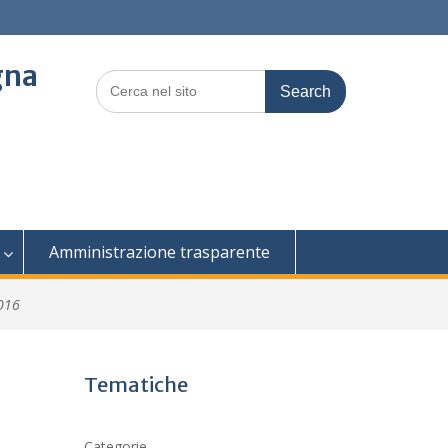
gna
Search
for:
Amministrazione trasparente
016
Tematiche
Categorie