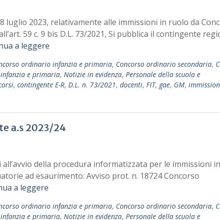
 luglio 2023, relativamente alle immissioni in ruolo da Conc
l’art. 59 c. 9 bis D.L. 73/2021, Si pubblica il contingente reg
nua a leggere
ncorso ordinario infanzia e primaria
,
Concorso ordinario secondaria
,
C
infanzia e primaria
,
Notizie in evidenza
,
Personale della scuola e
orsi
,
contingente E-R
,
D.L. n. 73/2021
,
docenti
,
FIT
,
gae
,
GM
,
immission
te a.s 2023/24
vi all’avvio della procedura informatizzata per le immissioni in
uatorie ad esaurimento: Avviso prot. n. 18724 Concorso
nua a leggere
ncorso ordinario infanzia e primaria
,
Concorso ordinario secondaria
,
C
infanzia e primaria
,
Notizie in evidenza
,
Personale della scuola e