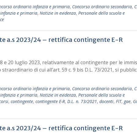
ncorso ordinario infanzia e primaria
,
Concorso ordinario secondaria
,
C
infanzia e primaria
,
Notizie in evidenza
,
Personale della scuola e
oce
te a.s 2023/24 – rettifica contingente E-R
 e 20 luglio 2023, relativamente al contingente per le immis
raordinario di cui all’art. 59 c. 9 bis D.L. 73/2021, si pubblica
ncorso ordinario infanzia e primaria
,
Concorso ordinario secondaria
,
C
infanzia e primaria
,
Notizie in evidenza
,
Personale della scuola e
orsi
,
contingente
,
contingente E-R
,
D.L. n. 73/2021
,
docenti
,
FIT
,
gae
,
G
te a.s 2023/24 – rettifica contingente E-R