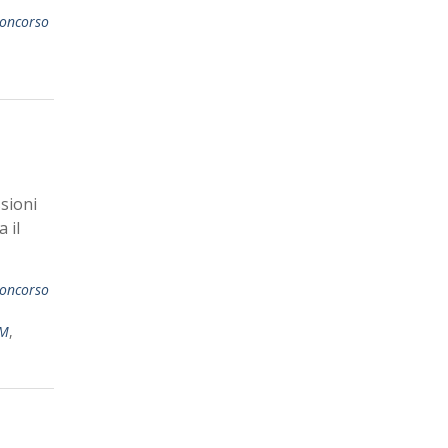
oncorso
sioni
 il
oncorso
M
,