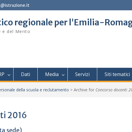
@istruzione.it
stico regionale per l'Emilia-Roma
e e del Merito
RP
Dati
Media
Servizi
Siti tematici
rsonale della scuola e reclutamento
>
Archive for
Concorso docenti 2
ti 2016
lta sede)