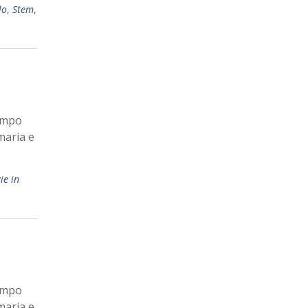
lo
,
Stem
,
tempo
maria e
ie in
tempo
maria e