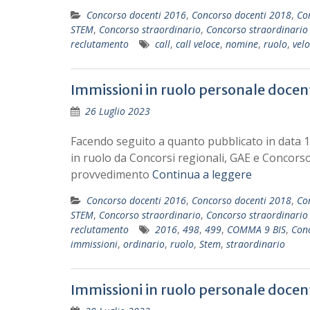
Concorso docenti 2016
,
Concorso docenti 2018
,
Co
STEM
,
Concorso straordinario
,
Concorso straordinario 
reclutamento
call
,
call veloce
,
nomine
,
ruolo
,
vel
Immissioni in ruolo personale docen
26 Luglio 2023
Facendo seguito a quanto pubblicato in data 18
in ruolo da Concorsi regionali, GAE e Concorso st
provvedimento
Continua a leggere
Concorso docenti 2016
,
Concorso docenti 2018
,
Co
STEM
,
Concorso straordinario
,
Concorso straordinario 
reclutamento
2016
,
498
,
499
,
COMMA 9 BIS
,
Conc
immissioni
,
ordinario
,
ruolo
,
Stem
,
straordinario
Immissioni in ruolo personale docen