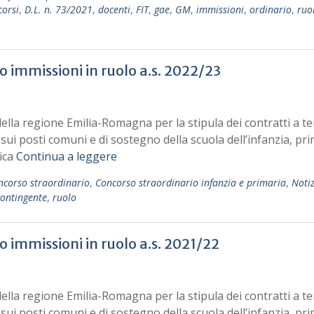
orsi
,
D.L. n. 73/2021
,
docenti
,
FIT
,
gae
,
GM
,
immissioni
,
ordinario
,
ruo
 immissioni in ruolo a.s. 2022/23
ella regione Emilia-Romagna per la stipula dei contratti a 
 sui posti comuni e di sostegno della scuola dell’infanzia, pri
ica
Continua a leggere
ncorso straordinario
,
Concorso straordinario infanzia e primaria
,
Notiz
contingente
,
ruolo
 immissioni in ruolo a.s. 2021/22
ella regione Emilia-Romagna per la stipula dei contratti a 
 sui posti comuni e di sostegno della scuola dell’infanzia, pri