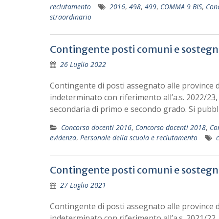
reclutamento
2016
,
498
,
499
,
COMMA 9 BIS
,
Conc
straordinario
Contingente posti comuni e sostegno
26 Luglio 2022
Contingente di posti assegnato alle province d
indeterminato con riferimento all’a.s. 2022/23,
secondaria di primo e secondo grado. Si pubbl
Concorso docenti 2016
,
Concorso docenti 2018
,
Co
evidenza
,
Personale della scuola e reclutamento
Contingente posti comuni e sostegno
27 Luglio 2021
Contingente di posti assegnato alle province d
indeterminato con riferimento all’a.s. 2021/22,