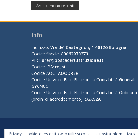
Articoli meno recenti
Info
Indirizzo:
Via de’ Castagnoli, 1 40126 Bologna
Codice fiscale:
80062970373
PEC:
drer@postacert.istruzione.it
Codice IPA:
m_pi
Codice AOO:
AOODRER
Codice Univoco Fatt. Elettronica Contabilità Generale:
GY6N6C
Codice Univoco Fatt. Elettronica Contabilità Ordinaria
(ordini di accreditamento):
9GX92A
Privacy e cookie: questo sito web utilizza cookie.
La nostra informativa su