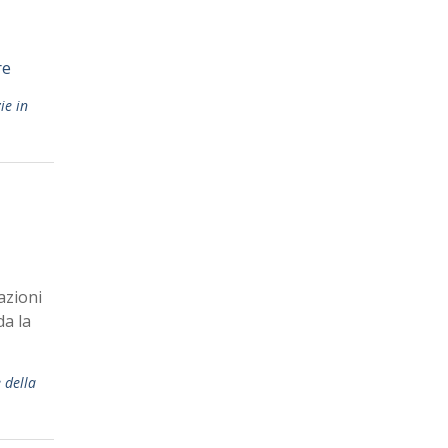
re
ie in
azioni
da la
 della