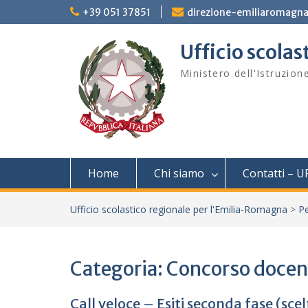
Skip
+39 051 37851
direzione-emiliaromagna
to
content
Ufficio scola
Ministero dell'Istruzion
Home
Chi siamo
Contatti – U
Ufficio scolastico regionale per l'Emilia-Romagna
>
Pe
Categoria:
Concorso docen
Call veloce – Esiti seconda fase (sce