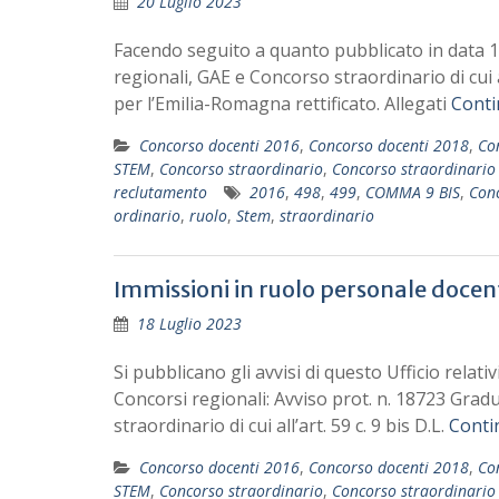
20 Luglio 2023
Facendo seguito a quanto pubblicato in data 18
regionali, GAE e Concorso straordinario di cui al
per l’Emilia-Romagna rettificato. Allegati
Conti
Concorso docenti 2016
,
Concorso docenti 2018
,
Co
STEM
,
Concorso straordinario
,
Concorso straordinario 
reclutamento
2016
,
498
,
499
,
COMMA 9 BIS
,
Conc
ordinario
,
ruolo
,
Stem
,
straordinario
Immissioni in ruolo personale docen
18 Luglio 2023
Si pubblicano gli avvisi di questo Ufficio relati
Concorsi regionali: Avviso prot. n. 18723 Grad
straordinario di cui all’art. 59 c. 9 bis D.L.
Conti
Concorso docenti 2016
,
Concorso docenti 2018
,
Co
STEM
,
Concorso straordinario
,
Concorso straordinario 