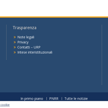
Trasparenza
Note legali
Privacy
Contatti – URP
Intese interistituzionali
In primo piano
PNRR
Tutte le notizie
Copyright © 2026
Ufficio scolastico regionale per l'Emilia-Romagna
i cookie