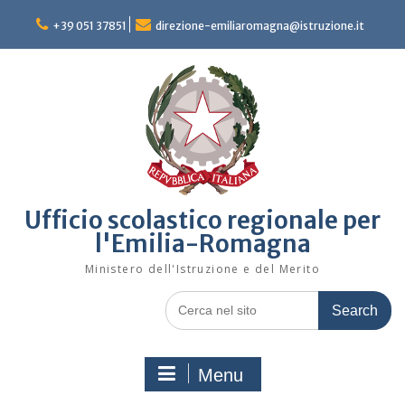
Skip
to
+39 051 37851
direzione-emiliaromagna@istruzione.it
content
Ufficio scolastico regionale per
l'Emilia-Romagna
Ministero dell'Istruzione e del Merito
Search
for:
Menu