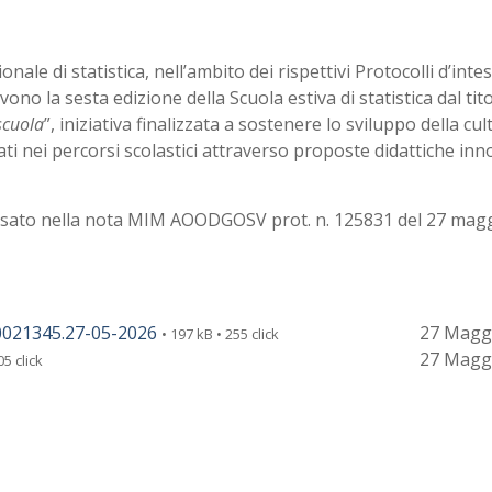
ale di statistica, nell’ambito dei rispettivi Protocolli d’intes
no la sesta edizione della Scuola estiva di statistica dal tito
 scuola
”, iniziativa finalizzata a sostenere lo sviluppo della cul
ati nei percorsi scolastici attraverso proposte didattiche inn
ecisato nella nota MIM AOODGOSV prot. n. 125831 del 27 mag
0021345.27-05-2026
27 Magg
• 197 kB • 255 click
27 Magg
05 click