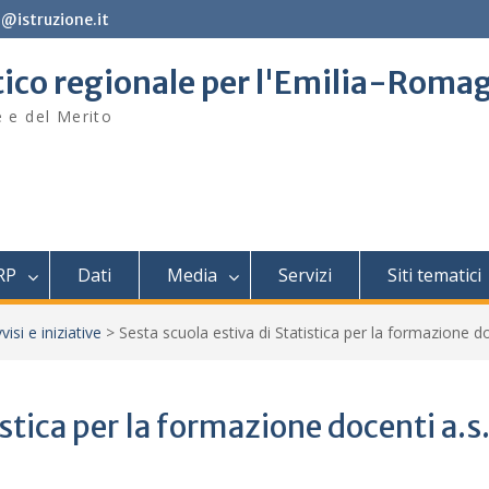
@istruzione.it
stico regionale per l'Emilia-Roma
e e del Merito
RP
Dati
Media
Servizi
Siti tematici
visi e iniziative
>
Sesta scuola estiva di Statistica per la formazione d
istica per la formazione docenti a.s