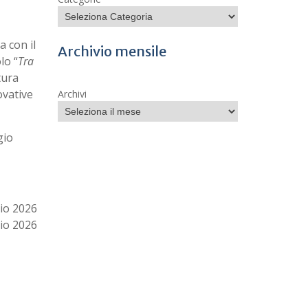
a con il
Archivio mensile
lo “
Tra
tura
ovative
Archivi
gio
io 2026
io 2026