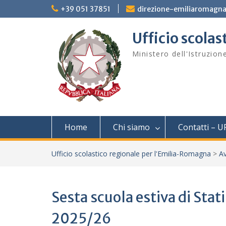
Skip
+39 051 37851
direzione-emiliaromagna
to
content
Ufficio scola
Ministero dell'Istruzion
Home
Chi siamo
Contatti – U
Ufficio scolastico regionale per l'Emilia-Romagna
>
Av
Sesta scuola estiva di Stat
2025/26