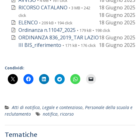
AVVISO
18 Giugno 2025
• 4 MB • 161 click
RICORSO CATALANO
18 Giugno 2025
• 3 MB • 242
18 Giugno 2025
click
ELENCO
18 Giugno 2025
• 209 kB • 194 click
Ordinanza n.11047_2025
• 179 kB • 198 click
ORDINANZA 836_2019_TAR LAZIO
18 Giugno 2025
III BIS_riferimento
18 Giugno 2025
• 171 kB • 176 click
Condividi:
Atti di notifica
,
Legale e contenzioso
,
Personale della scuola e
reclutamento
notifica
,
ricorso
Tematiche