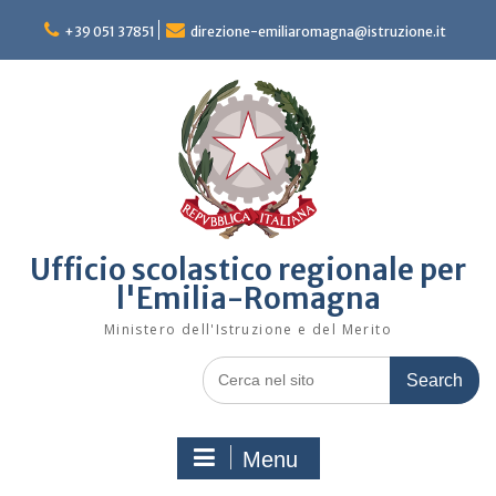
Skip
to
+39 051 37851
direzione-emiliaromagna@istruzione.it
content
Ufficio scolastico regionale per
l'Emilia-Romagna
Ministero dell'Istruzione e del Merito
Search
for:
Menu