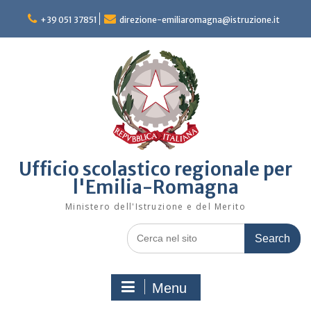
Skip
to
+39 051 37851
direzione-emiliaromagna@istruzione.it
content
Ufficio scolastico regionale per
l'Emilia-Romagna
Ministero dell'Istruzione e del Merito
Search
for:
Menu