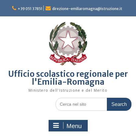
Skip
to
+39 051 37851
direzione-emiliaromagna@istruzione.it
content
Ufficio scolastico regionale per
l'Emilia-Romagna
Ministero dell'Istruzione e del Merito
Search
for:
Menu