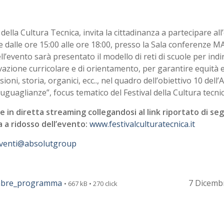
 della Cultura Tecnica, invita la cittadinanza a partecipare al
dalle ore 15:00 alle ore 18:00, presso la Sala conferenze 
l’evento sarà presentato il modello di reti di scuole per indir
novazione curricolare e di orientamento, per garantire equità e
sioni, storia, organici, ecc.., nel quadro dell’obiettivo 10 dell
suguaglianze”, focus tematico del Festival della Cultura tecni
 e in diretta streaming collegandosi al link riportato di se
a a ridosso dell’evento:
www.festivalculturatecnica.it
venti@absolutgroup
embre_programma
7 Dicemb
• 667 kB • 270 click