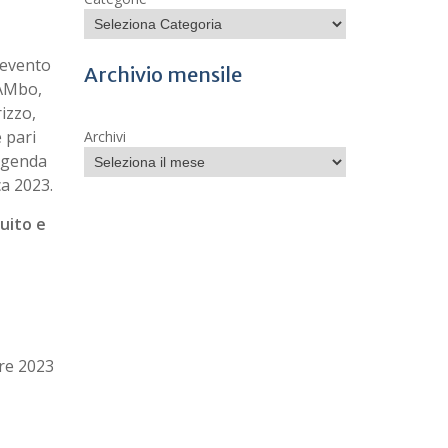
l’evento
Archivio mensile
MAMbo,
izzo,
 pari
Archivi
’Agenda
ca 2023.
guito e
re 2023