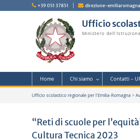
Skip
+39 051 37851
direzione-emiliaromagna
to
content
Ufficio scola
Ministero dell'Istruzion
Home
Chi siamo
Contatti – U
Ufficio scolastico regionale per l'Emilia-Romagna
>
Av
“Reti di scuole per l’equi
Cultura Tecnica 2023