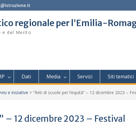
@istruzione.it
stico regionale per l'Emilia-Roma
e e del Merito
RP
Dati
Media
Servizi
Siti tematici
visi e iniziative
>
“Reti di scuole per l’equità” – 12 dicembre 2023 – Fe
tà” – 12 dicembre 2023 – Festival