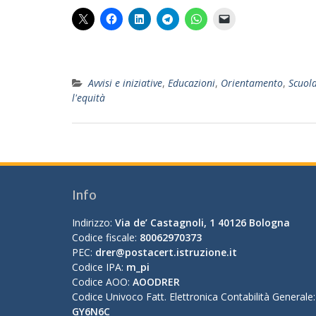
Avvisi e iniziative
,
Educazioni
,
Orientamento
,
Scuola
l'equità
Info
Indirizzo:
Via de’ Castagnoli, 1 40126 Bologna
Codice fiscale:
80062970373
PEC:
drer@postacert.istruzione.it
Codice IPA:
m_pi
Codice AOO:
AOODRER
Codice Univoco Fatt. Elettronica Contabilità Generale:
GY6N6C