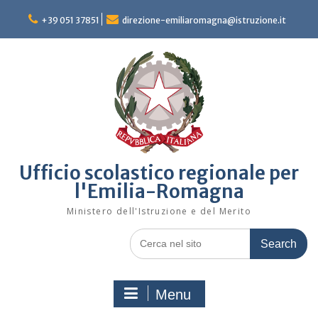
Skip
to
+39 051 37851
direzione-emiliaromagna@istruzione.it
content
Ufficio scolastico regionale per
l'Emilia-Romagna
Ministero dell'Istruzione e del Merito
Search
for:
Menu