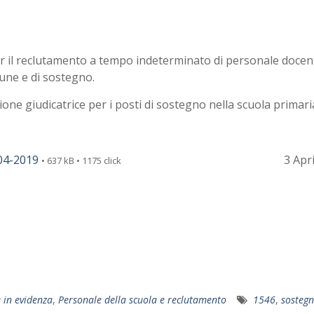
r il reclutamento a tempo indeterminato di personale docen
mune e di sostegno.
ione giudicatrice per i posti di sostegno nella scuola primari
04-2019
3 Apr
• 637 kB • 1175 click
e in evidenza
,
Personale della scuola e reclutamento
1546
,
sosteg