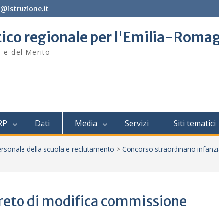
@istruzione.it
stico regionale per l'Emilia-Roma
e e del Merito
RP
Dati
Media
Servizi
Siti tematici
rsonale della scuola e reclutamento
>
Concorso straordinario infanzi
reto di modifica commissione