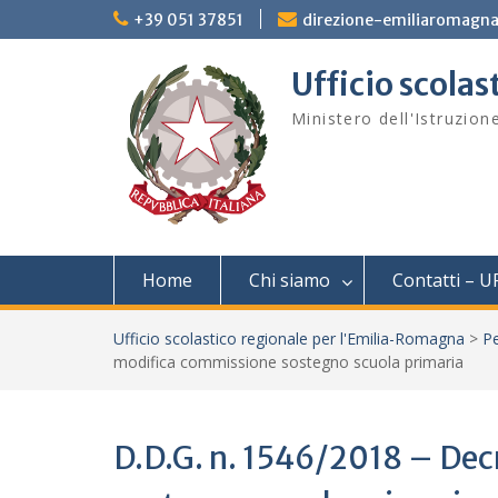
Skip
+39 051 37851
direzione-emiliaromagna
to
content
Ufficio scola
Ministero dell'Istruzion
Home
Chi siamo
Contatti – U
Ufficio scolastico regionale per l'Emilia-Romagna
>
Pe
modifica commissione sostegno scuola primaria
D.D.G. n. 1546/2018 – Dec