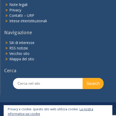
Note legali
Privacy
Contatti – URP
Intese interistituzionali
Navigazione
Siti di interesse
RSS notizie
Vecchio sito
Mappa del sito
Cerca
Search
for:
In primo piano
PNRR
Tutte le notizie
Privacy e cookie: questo sito web utilizza cookie.
La nostra
informativa sui cookie
Copyright © 2026
Ufficio scolastico regionale per l'Emilia-