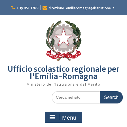
Skip
to
+39 051 37851
direzione-emiliaromagna@istruzione.it
content
Ufficio scolastico regionale per
l'Emilia-Romagna
Ministero dell'Istruzione e del Merito
Search
for:
Menu