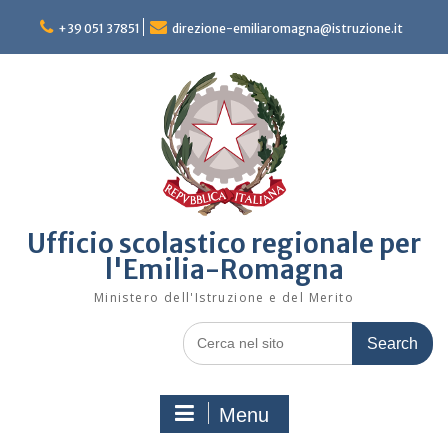
Skip
to
+39 051 37851
direzione-emiliaromagna@istruzione.it
content
Ufficio scolastico regionale per
l'Emilia-Romagna
Ministero dell'Istruzione e del Merito
Search
for:
Menu