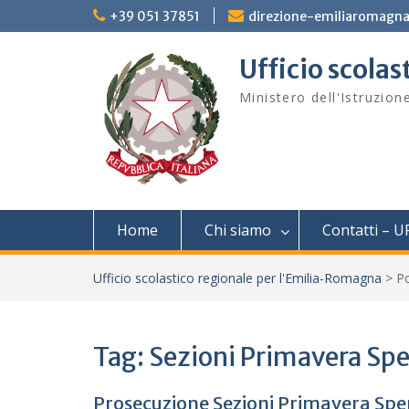
Skip
+39 051 37851
direzione-emiliaromagna
to
content
Ufficio scola
Ministero dell'Istruzion
Home
Chi siamo
Contatti – U
Ufficio scolastico regionale per l'Emilia-Romagna
>
P
Tag:
Sezioni Primavera Sp
Prosecuzione Sezioni Primavera Spe