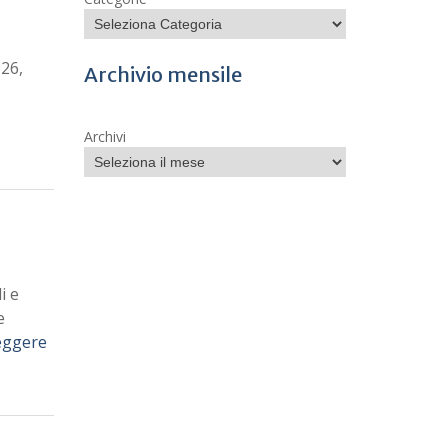
026,
Archivio mensile
Archivi
i e
e
eggere