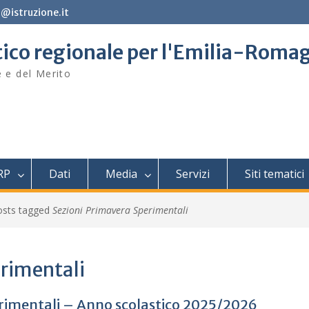
@istruzione.it
stico regionale per l'Emilia-Roma
e e del Merito
RP
Dati
Media
Servizi
Siti tematici
osts tagged
Sezioni Primavera Sperimentali
erimentali
rimentali – Anno scolastico 2025/2026