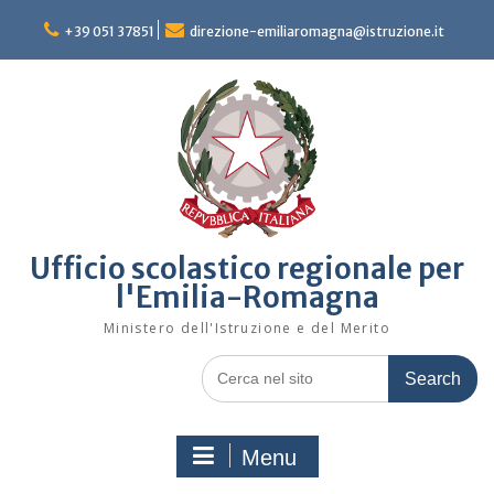
Skip
to
+39 051 37851
direzione-emiliaromagna@istruzione.it
content
Ufficio scolastico regionale per
l'Emilia-Romagna
Ministero dell'Istruzione e del Merito
Search
for:
Menu