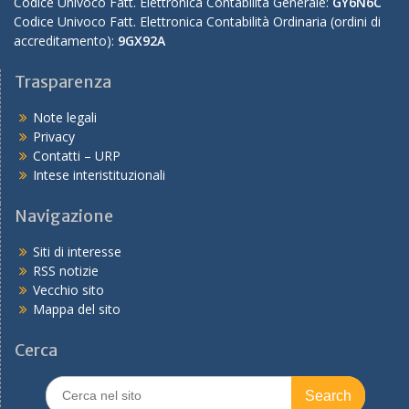
Codice Univoco Fatt. Elettronica Contabilità Generale:
GY6N6C
Codice Univoco Fatt. Elettronica Contabilità Ordinaria (ordini di
accreditamento):
9GX92A
Trasparenza
Note legali
Privacy
Contatti – URP
Intese interistituzionali
Navigazione
Siti di interesse
RSS notizie
Vecchio sito
Mappa del sito
Cerca
Search
for: