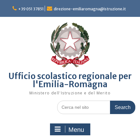
Skip
to
+39 051 37851
direzione-emiliaromagna@istruzione.it
content
Ufficio scolastico regionale per
l'Emilia-Romagna
Ministero dell'Istruzione e del Merito
Search
for:
Menu