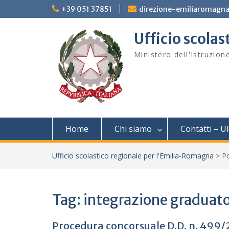
Skip
+39 051 37851
direzione-emiliaromagna
to
content
Ufficio scola
Ministero dell'Istruzion
Home
Chi siamo
Contatti – U
Ufficio scolastico regionale per l'Emilia-Romagna
>
P
Tag:
integrazione graduat
Procedura concorsuale D.D. n. 499/