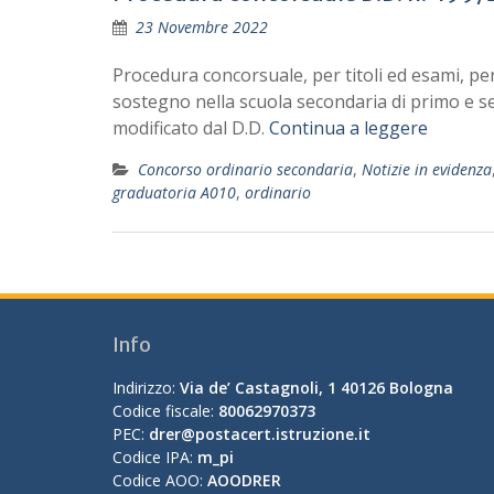
23 Novembre 2022
Procedura concorsuale, per titoli ed esami, pe
sostegno nella scuola secondaria di primo e se
modificato dal D.D.
Continua a leggere
Concorso ordinario secondaria
,
Notizie in evidenza
graduatoria A010
,
ordinario
Info
Indirizzo:
Via de’ Castagnoli, 1 40126 Bologna
Codice fiscale:
80062970373
PEC:
drer@postacert.istruzione.it
Codice IPA:
m_pi
Codice AOO:
AOODRER