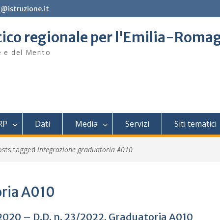
@istruzione.it
stico regionale per l'Emilia-Roma
e e del Merito
RP
Dati
Media
Servizi
Siti tematici
osts tagged
integrazione graduatoria A010
oria A010
2020 – D.D. n. 23/2022. Graduatoria A010