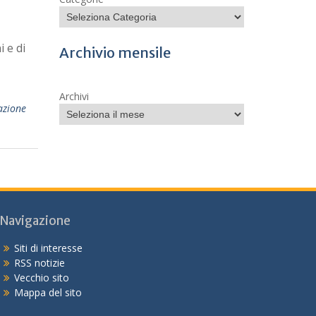
 e di
Archivio mensile
Archivi
azione
Navigazione
Siti di interesse
RSS notizie
Vecchio sito
Mappa del sito