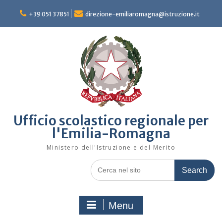
Skip
to
+39 051 37851
direzione-emiliaromagna@istruzione.it
content
Ufficio scolastico regionale per
l'Emilia-Romagna
Ministero dell'Istruzione e del Merito
Search
for:
Menu