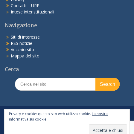
Contatti – URP
Intese interistituzionali
Navigazione
Siti di interesse
RSS notizie
Vecchio sito
Mappa del sito
Cerca
Search
for:
In primo piano
PNRR
Tutte le notizie
Privacy e cookie: questo sito web utilizza cookie.
La nostra
informativa sui cookie
Copyright © 2026
Ufficio scolastico regionale per l'Emilia-
Romagna