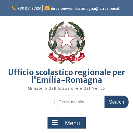
Skip
to
+39 051 37851
direzione-emiliaromagna@istruzione.it
content
Ufficio scolastico regionale per
l'Emilia-Romagna
Ministero dell'Istruzione e del Merito
Search
for:
Menu