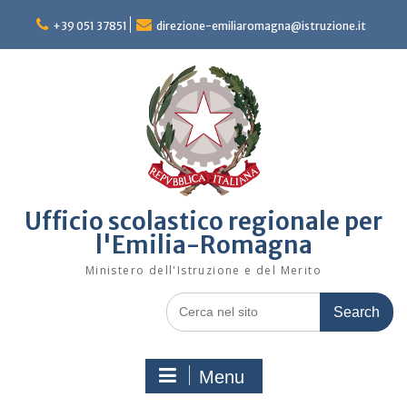
Skip
to
+39 051 37851
direzione-emiliaromagna@istruzione.it
content
Ufficio scolastico regionale per
l'Emilia-Romagna
Ministero dell'Istruzione e del Merito
Search
for:
Menu