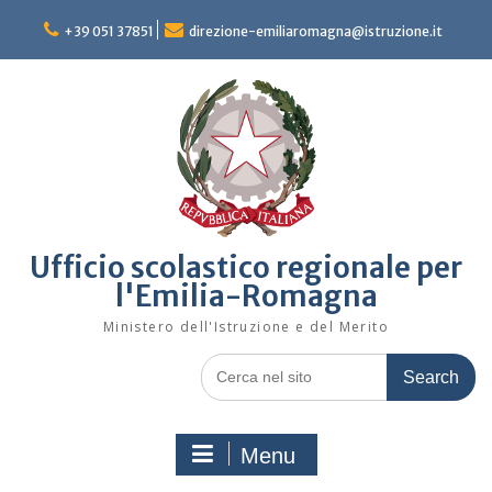
Skip
to
+39 051 37851
direzione-emiliaromagna@istruzione.it
content
Ufficio scolastico regionale per
l'Emilia-Romagna
Ministero dell'Istruzione e del Merito
Search
for:
Menu