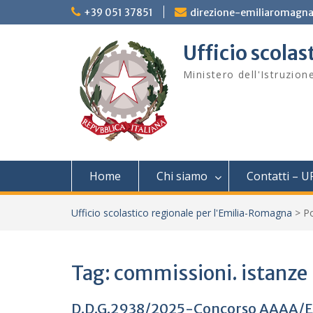
Skip
+39 051 37851
direzione-emiliaromagna
to
content
Ufficio scola
Ministero dell'Istruzion
Home
Chi siamo
Contatti – U
Ufficio scolastico regionale per l'Emilia-Romagna
>
P
Tag:
commissioni. istanze
D.D.G.2938/2025-Concorso AAAA/