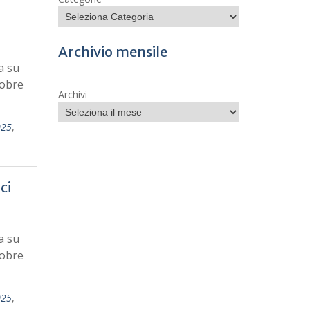
Archivio mensile
a su
tobre
Archivi
025
,
ci
a su
tobre
025
,