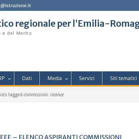
@istruzione.it
stico regionale per l'Emilia-Roma
e e del Merito
RP
Dati
Media
Servizi
Siti tematici
osts tagged
commissioni. istanze
EEEE – ELENCO ASPIRANTI COMMISSIONI