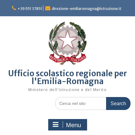
Skip
to
+39 051 37851
direzione-emiliaromagna@istruzione.it
content
Ufficio scolastico regionale per
l'Emilia-Romagna
Ministero dell'Istruzione e del Merito
Search
for:
Menu