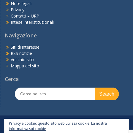
Note legali
Privacy
Contatti – URP
Intese interistituzionali
Navigazione
Siti di interesse
RSS notizie
Vecchio sito
Mappa del sito
Cerca
Search
for:
In primo piano
PNRR
Tutte le notizie
Privacy e cookie: questo sito web utilizza cookie.
La nostra
informativa sui cookie
Copyright © 2026
Ufficio scolastico regionale per l'Emilia-