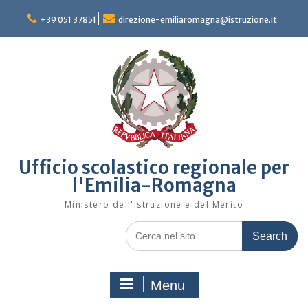
Skip
to
+39 051 37851
direzione-emiliaromagna@istruzione.it
content
Ufficio scolastico regionale per
l'Emilia-Romagna
Ministero dell'Istruzione e del Merito
Search
for:
Menu