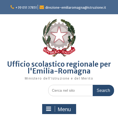
Skip
to
+39 051 37851
direzione-emiliaromagna@istruzione.it
content
Ufficio scolastico regionale per
l'Emilia-Romagna
Ministero dell'Istruzione e del Merito
Search
for:
Menu