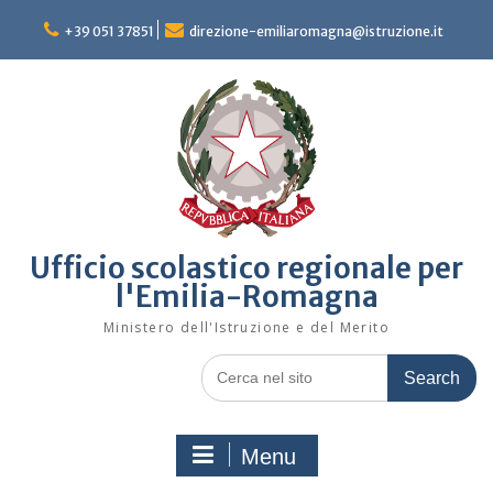
Skip
to
+39 051 37851
direzione-emiliaromagna@istruzione.it
content
Ufficio scolastico regionale per
l'Emilia-Romagna
Ministero dell'Istruzione e del Merito
Search
for:
Menu