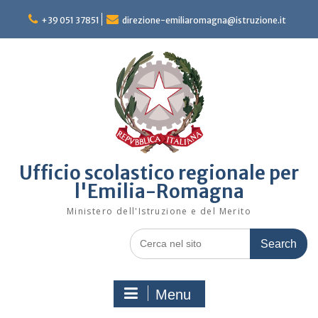
Skip
to
+39 051 37851
direzione-emiliaromagna@istruzione.it
content
Ufficio scolastico regionale per
l'Emilia-Romagna
Ministero dell'Istruzione e del Merito
Search
for:
Menu