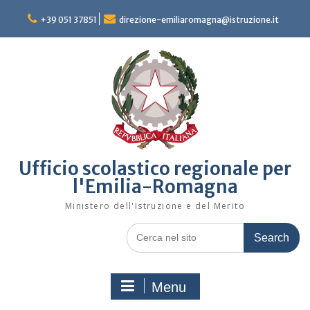
Skip
to
+39 051 37851
direzione-emiliaromagna@istruzione.it
content
Ufficio scolastico regionale per
l'Emilia-Romagna
Ministero dell'Istruzione e del Merito
Search
for:
Menu