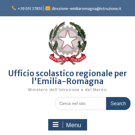
Skip
to
+39 051 37851
direzione-emiliaromagna@istruzione.it
content
Ufficio scolastico regionale per
l'Emilia-Romagna
Ministero dell'Istruzione e del Merito
Search
for:
Menu