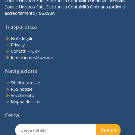
Codice Univoco Fatt. Elettronica Contabilità Generale:
GY6N6C
Codice Univoco Fatt. Elettronica Contabilità Ordinaria (ordini di
accreditamento):
9GX92A
Trasparenza
Note legali
Privacy
Contatti – URP
Intese interistituzionali
Navigazione
Siti di interesse
RSS notizie
Vecchio sito
Mappa del sito
Cerca
Search
for: