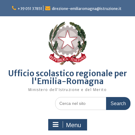
Skip
to
+39 051 37851
direzione-emiliaromagna@istruzione.it
content
Ufficio scolastico regionale per
l'Emilia-Romagna
Ministero dell'Istruzione e del Merito
Search
for:
Menu