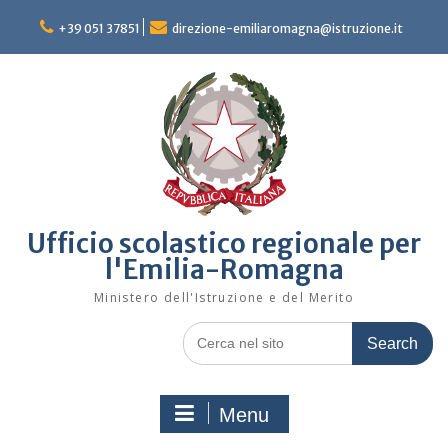
Skip
to
+39 051 37851
direzione-emiliaromagna@istruzione.it
content
Ufficio scolastico regionale per
l'Emilia-Romagna
Ministero dell'Istruzione e del Merito
Search
for:
Menu