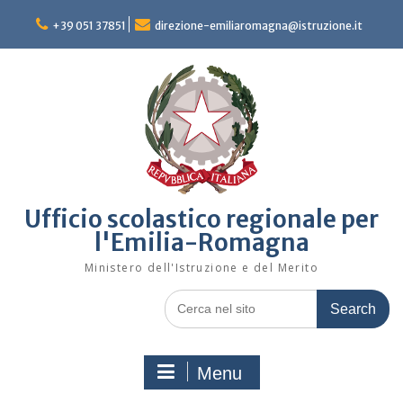
Skip
to
+39 051 37851
direzione-emiliaromagna@istruzione.it
content
Ufficio scolastico regionale per
l'Emilia-Romagna
Ministero dell'Istruzione e del Merito
Search
for:
Menu