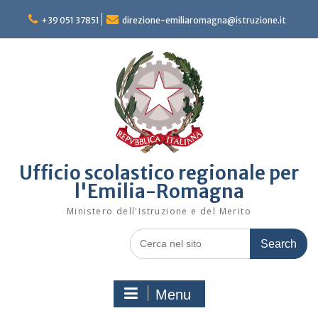
Skip
to
+39 051 37851
direzione-emiliaromagna@istruzione.it
content
Ufficio scolastico regionale per
l'Emilia-Romagna
Ministero dell'Istruzione e del Merito
Search
for:
Menu