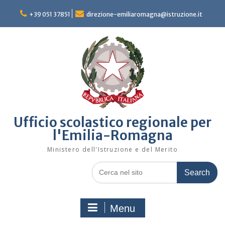
Skip
to
+39 051 37851
direzione-emiliaromagna@istruzione.it
content
Ufficio scolastico regionale per
l'Emilia-Romagna
Ministero dell'Istruzione e del Merito
Search
for:
Menu