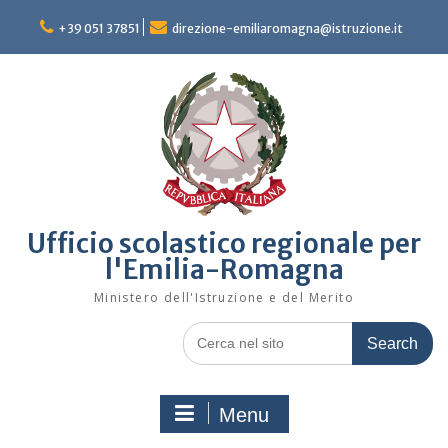
Skip
to
+39 051 37851
direzione-emiliaromagna@istruzione.it
content
Ufficio scolastico regionale per
l'Emilia-Romagna
Ministero dell'Istruzione e del Merito
Search
for:
Menu