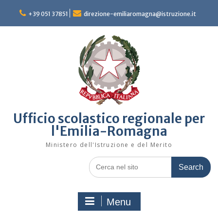
Skip
to
+39 051 37851
direzione-emiliaromagna@istruzione.it
content
Ufficio scolastico regionale per
l'Emilia-Romagna
Ministero dell'Istruzione e del Merito
Search
for:
Menu