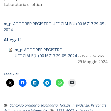
Laboratorio di ottica.
m_pi.AOODRER.REGISTRO UFFICIALE(U).0016717.29-05-
2024
Allegati
m_pi.AOODRER.REGISTRO
UFFICIALE(U).0016717.29-05-2024
• 215 kB • 748 click
29 Maggio 2024
Condividi:
Concorso ordinario secondaria
,
Notizie in evidenza
,
Personale
della scuola e reclutamento
2575
,
B007
,
calendario
,