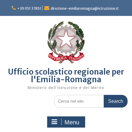
Skip
to
+39 051 37851
direzione-emiliaromagna@istruzione.it
content
Ufficio scolastico regionale per
l'Emilia-Romagna
Ministero dell'Istruzione e del Merito
Search
for:
Menu