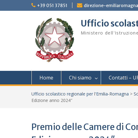
Skip
+39 051 37851
direzione-emiliaromagna
to
content
Ufficio scola
Ministero dell'Istruzion
Home
Chi siamo
Contatti – U
Ufficio scolastico regionale per l'Emilia-Romagna
>
Sc
Edizione anno 2024″
Premio delle Camere di Co