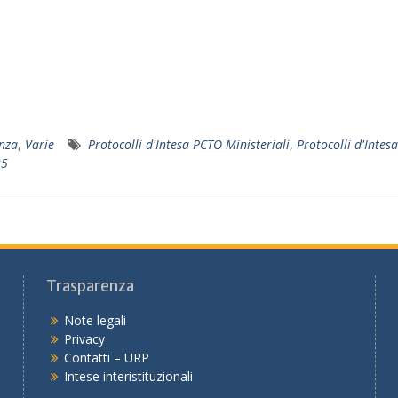
enza
,
Varie
Protocolli d'Intesa PCTO Ministeriali
,
Protocolli d'Intes
25
Trasparenza
Note legali
Privacy
Contatti – URP
Intese interistituzionali