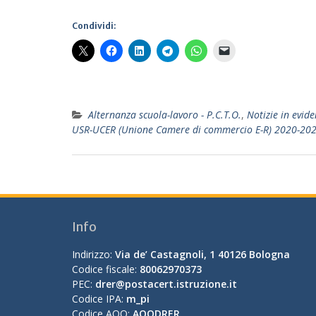
Condividi:
Alternanza scuola-lavoro - P.C.T.O.
,
Notizie in evid
USR-UCER (Unione Camere di commercio E-R) 2020-20
Info
Indirizzo:
Via de’ Castagnoli, 1 40126 Bologna
Codice fiscale:
80062970373
PEC:
drer@postacert.istruzione.it
Codice IPA:
m_pi
Codice AOO:
AOODRER