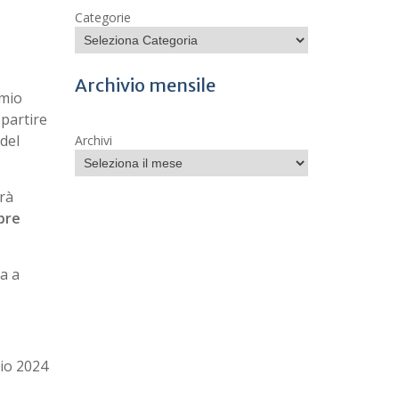
Categorie
Archivio mensile
emio
 partire
 del
Archivi
rà
obre
a a
io 2024