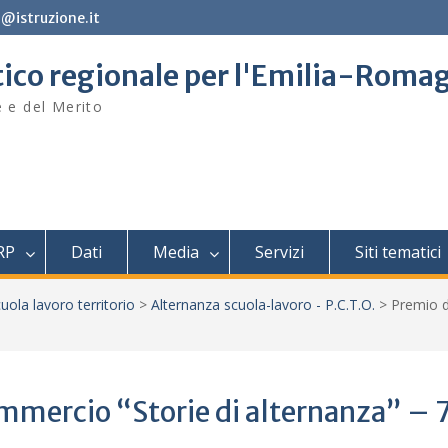
@istruzione.it
stico regionale per l'Emilia-Roma
e e del Merito
RP
Dati
Media
Servizi
Siti tematici
uola lavoro territorio
>
Alternanza scuola-lavoro - P.C.T.O.
>
Premio d
mmercio “Storie di alternanza” – 