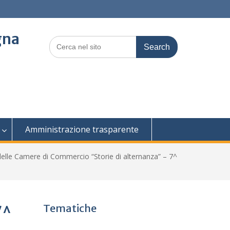
gna
Search
for:
Amministrazione trasparente
elle Camere di Commercio “Storie di alternanza” – 7^
Tematiche
7^