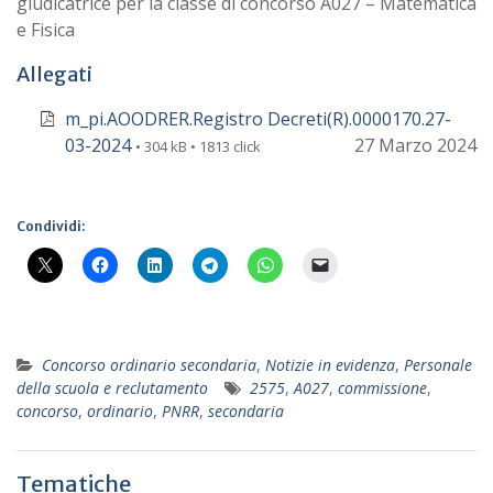
giudicatrice per la classe di concorso A027 – Matematica
e Fisica
Allegati
m_pi.AOODRER.Registro Decreti(R).0000170.27-
03-2024
27 Marzo 2024
• 304 kB • 1813 click
Condividi:
Concorso ordinario secondaria
,
Notizie in evidenza
,
Personale
della scuola e reclutamento
2575
,
A027
,
commissione
,
concorso
,
ordinario
,
PNRR
,
secondaria
Tematiche