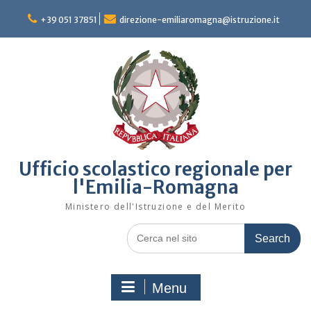
Skip
to
+39 051 37851
direzione-emiliaromagna@istruzione.it
content
Ufficio scolastico regionale per
l'Emilia-Romagna
Ministero dell'Istruzione e del Merito
Search
for:
Menu