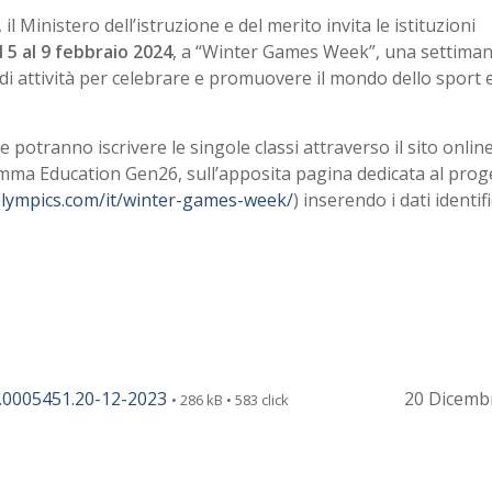
 Ministero dell’istruzione e del merito invita le istituzioni
l 5 al 9 febbraio 2024
, a “Winter Games Week”, una settima
 di attività per celebrare e promuovere il mondo dello sport e
che potranno iscrivere le singole classi attraverso il sito online
mma Education Gen26, sull’apposita pagina dedicata al prog
olympics.com/it/winter-games-week/
) inserendo i dati identifi
.0005451.20-12-2023
20 Dicemb
• 286 kB • 583 click