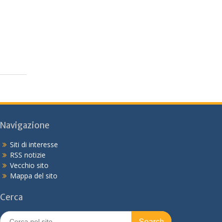
Navigazione
Siti di interesse
RSS notizie
Vecchio sito
Mappa del sito
Cerca
Search