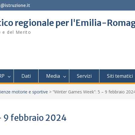
@istruzione.it
stico regionale per l'Emilia-Roma
e e del Merito
RP
Dati
Media
Servizi
Siti tematici
ienze motorie e sportive
>
“Winter Games Week”: 5 – 9 febbraio 202
 9 febbraio 2024