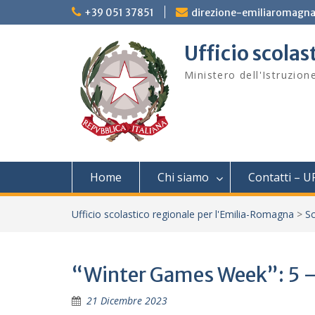
Skip
+39 051 37851
direzione-emiliaromagna
to
content
Ufficio scola
Ministero dell'Istruzion
Home
Chi siamo
Contatti – U
Ufficio scolastico regionale per l'Emilia-Romagna
>
Sc
“Winter Games Week”: 5 –
21 Dicembre 2023