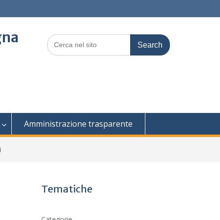
gna
Search
for:
Amministrazione trasparente
4
Tematiche
Categorie