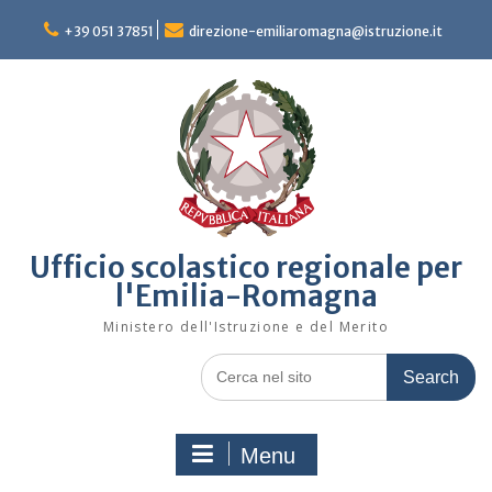
Skip
to
+39 051 37851
direzione-emiliaromagna@istruzione.it
content
Ufficio scolastico regionale per
l'Emilia-Romagna
Ministero dell'Istruzione e del Merito
Search
for:
Menu