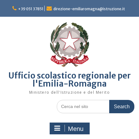
Skip
to
+39 051 37851
direzione-emiliaromagna@istruzione.it
content
Ufficio scolastico regionale per
l'Emilia-Romagna
Ministero dell'Istruzione e del Merito
Search
for:
Menu