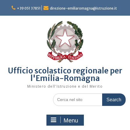
Skip
to
+39 051 37851
direzione-emiliaromagna@istruzione.it
content
Ufficio scolastico regionale per
l'Emilia-Romagna
Ministero dell'Istruzione e del Merito
Search
for:
Menu