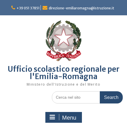
Skip
to
+39 051 37851
direzione-emiliaromagna@istruzione.it
content
Ufficio scolastico regionale per
l'Emilia-Romagna
Ministero dell'Istruzione e del Merito
Search
for:
Menu