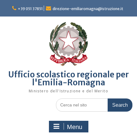
Skip
to
+39 051 37851
direzione-emiliaromagna@istruzione.it
content
Ufficio scolastico regionale per
l'Emilia-Romagna
Ministero dell'Istruzione e del Merito
Search
for:
Menu