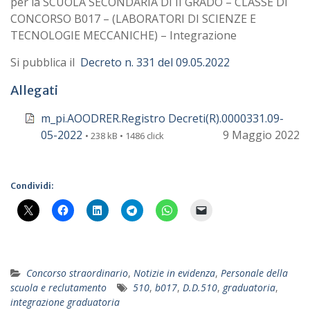
per la SCUOLA SECONDARIA DI II GRADO – CLASSE DI
CONCORSO B017 – (LABORATORI DI SCIENZE E
TECNOLOGIE MECCANICHE) – Integrazione
Si pubblica il
Decreto n. 331 del 09.05.2022
Allegati
m_pi.AOODRER.Registro Decreti(R).0000331.09-
05-2022
9 Maggio 2022
• 238 kB • 1486 click
Condividi:
Concorso straordinario
,
Notizie in evidenza
,
Personale della
scuola e reclutamento
510
,
b017
,
D.D.510
,
graduatoria
,
integrazione graduatoria